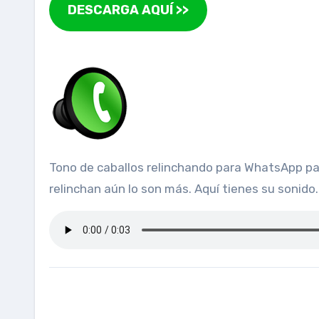
DESCARGA AQUÍ >>
Tono de caballos relinchando para WhatsApp para personalizar las notificaciones de chat. Espectaculares los caballos galopando, pues cuando
relinchan aún lo son más. Aquí tienes su sonido.