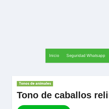
Ir
al
contenido
Inicio
Seguridad Whatsapp
Tonos de animales
Tono de caballos re