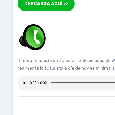
DESCARGA AQUÍ >>
Timbre futurista en 3D para notificaciones de WhatsApp para personalizar las notificaciones de chat WhatsApp. Siempre se dice futurista, aunque
realmente lo futurista a día de hoy es minimali