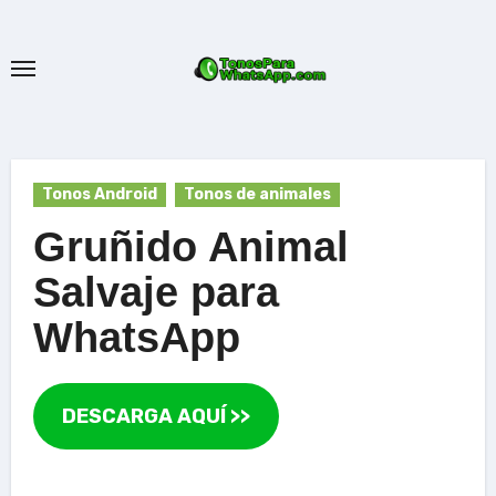
Ir
al
contenido
Tonos Android
Tonos de animales
Gruñido Animal
Salvaje para
WhatsApp
DESCARGA AQUÍ >>